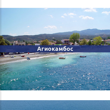
Агиокамбос