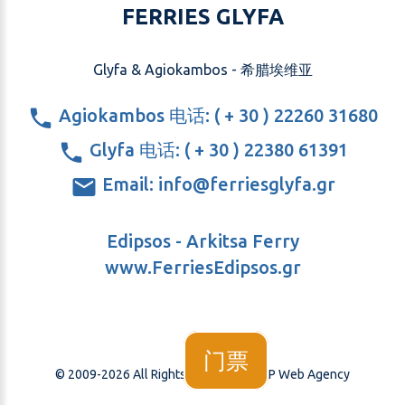
FERRIES GLYFA
Glyfa & Agiokambos - 希腊埃维亚
Agiokambos 电话: ( + 30 ) 22260 31680
Glyfa 电话: ( + 30 ) 22380 61391
Email: info@ferriesglyfa.gr
Edipsos - Arkitsa Ferry
www.FerriesEdipsos.gr
门票
© 2009-
2026
All Rights Reserved -
GAP Web Agency