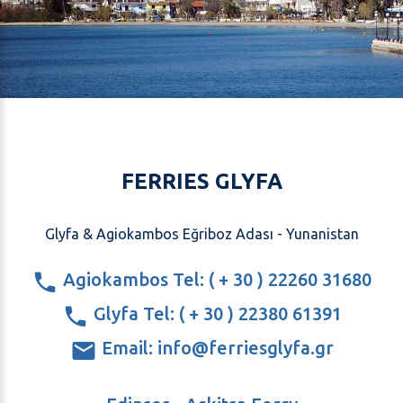
FERRIES GLYFA
Glyfa & Agiokambos Eğriboz Adası - Yunanistan
Agiokambos Tel: ( + 30 ) 22260 31680
Glyfa Tel: ( + 30 ) 22380 61391
Email: info@ferriesglyfa.gr