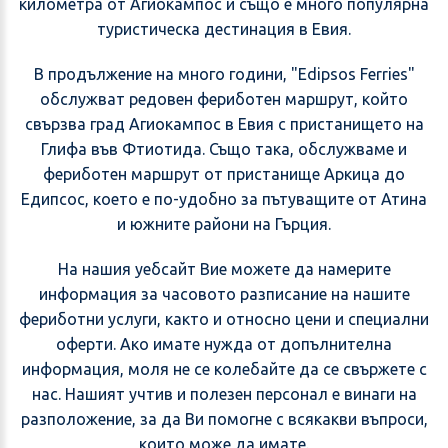
километра от Агиокампос и също е много популярна
туристическа дестинация в Евия.
В продължение на много години, "Edipsos Ferries"
обслужват редовен фериботен маршрут, който
свързва град Агиокампос в Евия с пристанището на
Глифа във Фтиотида. Също така, обслужваме и
фериботен маршрут от пристанище Аркица до
Едипсос, което е по-удобно за пътуващите от Атина
и южните райони на Гърция.
На нашия уебсайт Вие можете да намерите
информация за часовото разписание на нашите
фериботни услуги, както и относно цени и специални
оферти. Ако имате нужда от допълнителна
информация, моля не се колебайте да се свържете с
нас. Нашият учтив и полезен персонал е винаги на
разположение, за да Ви помогне с всякакви въпроси,
които може да имате.