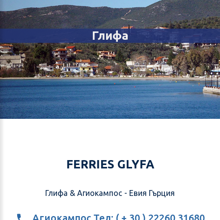
Глифа
FERRIES GLYFA
Глифа & Агиокампос - Евия Гърция
Агиокампос Тел: ( + 30 ) 22260 31680