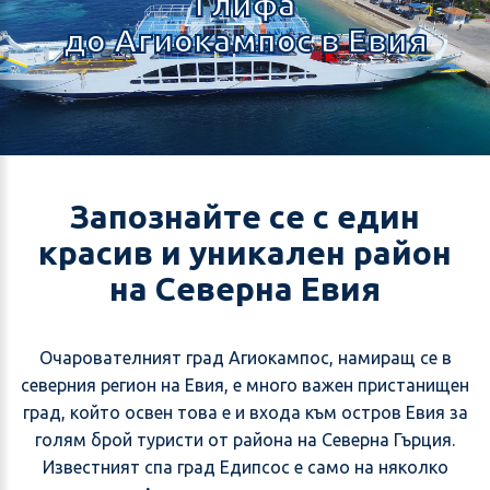
Глифа
до Агиокампос в Евия
Запознайте се с един
красив и уникален район
на Северна Евия
Очарователният град Агиокампос, намиращ се в
северния регион на Евия, е много важен пристанищен
град, който освен това е и входа към остров Евия за
голям брой туристи от района на Северна Гърция.
Известният спа град Едипсос е само на няколко