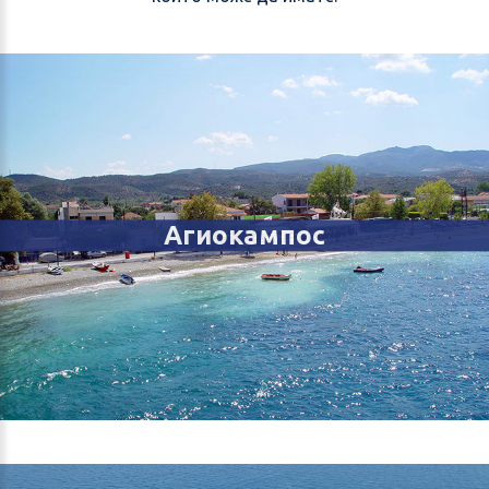
Агиокампос