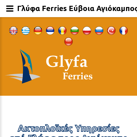
Γλύφα Ferries Εύβοια Αγιόκαμπο
Ακτοπλοϊκές Υπηρεσίες