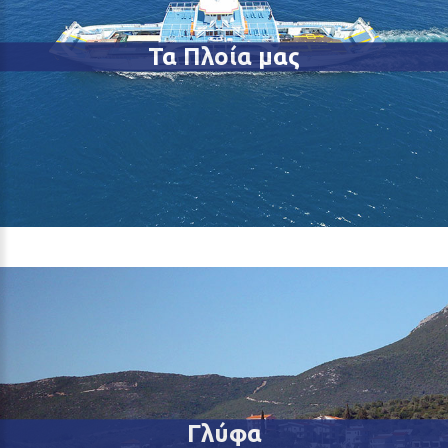
Τα Πλοία μας
Γλύφα