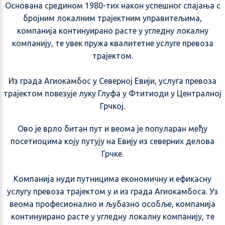
Основана средином 1980-тих након успешног спајања с
бројним локалним трајектним управитељима,
компанија континуирано расте у угледну локалну
компанију, те увек пружа квалитетне услуге превоза
трајектом.
Из града Агиокамбос у Северној Евији, услуга превоза
трајектом повезује луку Глyфа у Фтитиоди у Централној
Грчкој.
Ово је врло битан пут и веома је популаран међу
посетиоцима коју путују на Евију из северних делова
Грчке.
Компанија нуди путницима економичну и ефикасну
услугу превоза трајектом у и из града Агиокамбоса. Уз
веома професионално и љубазно особље, компанија
континуирано расте у угледну локалну компанију, те