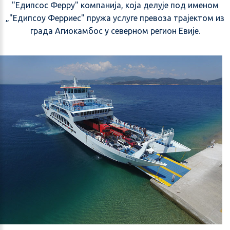
"Едипсос Феррy" компанија, која делује под именом
„"Едипсоу Ферриес" пружа услуге превоза трајектом из
града Агиокамбос у северном регион Евије.