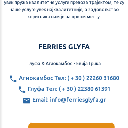
увек пружа квалитетне услуге превоза трајектом, те су
наше услуге увек најквалитетније, а задовољство
корисника нам је на првом месту.
FERRIES GLYFA
Глyфа & Агиокамбос - Евија Грчка
Агиокамбос Тел: ( + 30 ) 22260 31680
Глyфа Тел: ( + 30 ) 22380 61391
Email: info@ferriesglyfa.gr