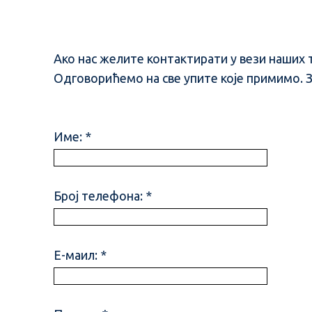
Ако нас желите контактирати у вези наших 
Одговорићемо на све упите које примимо. 
Име: *
Број телефона: *
Е-маил: *