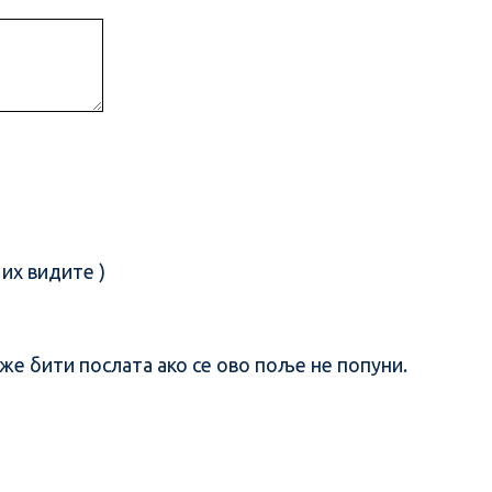
их видите )
е бити послата ако се ово поље не попуни.