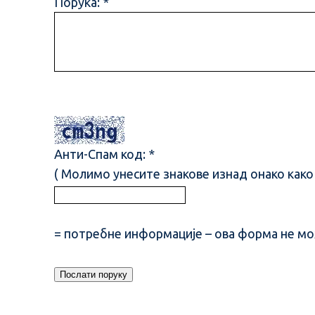
Порука: *
Анти-Спам код: *
( Молимо унесите знакове изнад онако како 
= потребне информације – ова форма не мож