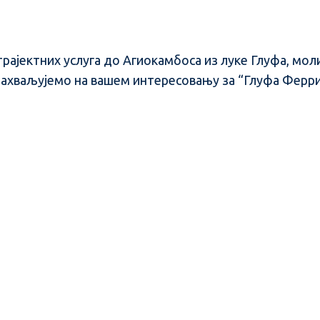
трајектних услуга до Агиокамбоса из луке Глyфа, мо
Захваљујемо на вашем интересовању за “Глyфа Ферри